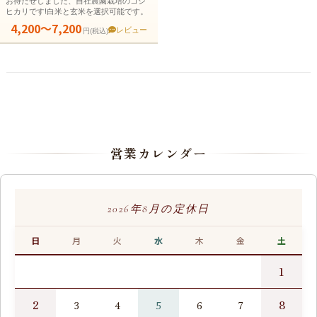
お待たせしました、自社農園栽培のコシ
ヒカリです!白米と玄米を選択可能です。
4,200～7,200
レビュー
円(税込)
営業カレンダー
2026年8月の定休日
日
月
火
水
木
金
土
1
2
8
3
4
5
6
7