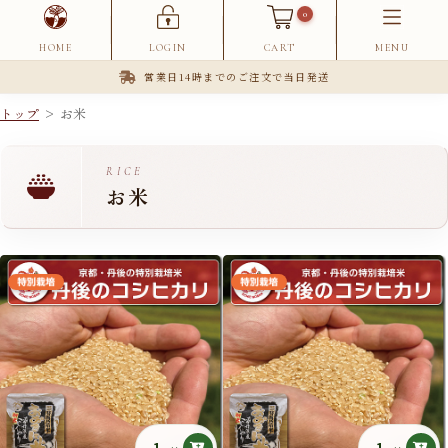
0
HOME
LOGIN
CART
MENU
営業日14時までのご注文で当日発送
トップ
> お米
RICE
お米