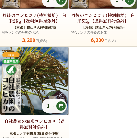
丹後のコシヒカリ(特別栽培) 白
丹後のコシヒカリ(特別栽培) 白
米2Kg【送料無料対象外】
米5Kg【送料無料対象外】
【京都】越江さん(特別栽培)
【京都】越江さん(特別栽培)
特Aランクの丹後のお米
特Aランクの丹後のお米
3,200
6,200
円(税込)
円(税込)
自社農園のお米コシヒカリ【送
料無料対象外】
京都カノア有機農園(農薬不使用)