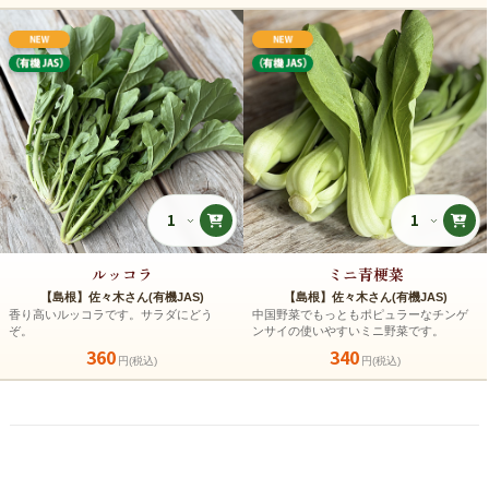
ルッコラ
ミニ青梗菜
【島根】佐々木さん(有機JAS)
【島根】佐々木さん(有機JAS)
香り高いルッコラです。サラダにどう
中国野菜でもっともポピュラーなチンゲ
ぞ。
ンサイの使いやすいミニ野菜です。
360
340
円(税込)
円(税込)