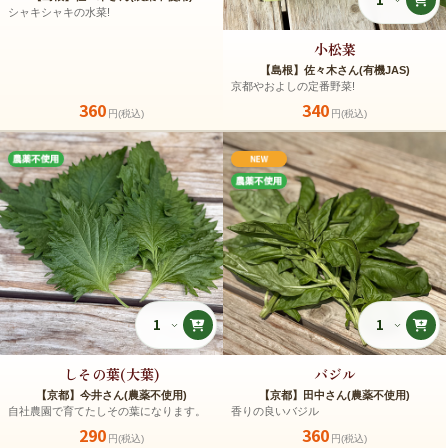
シャキシャキの水菜!
小松菜
【島根】佐々木さん(有機JAS)
京都やおよしの定番野菜!
360
340
円(税込)
円(税込)
しその葉(大葉)
バジル
【京都】今井さん(農薬不使用)
【京都】田中さん(農薬不使用)
自社農園で育てたしその葉になります。
香りの良いバジル
290
360
円(税込)
円(税込)