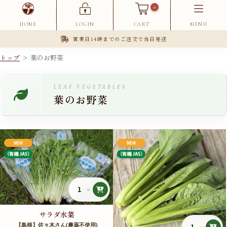
0
HOME
LOGIN
CART
MENU
営業日14時までのご注文で当日発送
トップ
> 葉のお野菜
LEAF VEGETABLES
葉のお野菜
サラダ水菜
【島根】佐々木さん(農薬不使用)