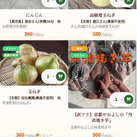
にんじん
高糖度玉ねぎ
【鹿児島】落合さん(有機JAS) 他
【京都】越江さん(農薬不使用)
お野菜の代表格!
大人気!越江さんの高糖度玉ねぎ!
360
380
円(税込)
円(税込)
玉ねぎ
【京都】自社農園(農薬不使用) 他
常備野菜の玉ねぎ♪
【訳アリ】京都やおよしの『丹
波焼き芋』
京都やおよしの特選焼き芋
360
500
レビュー
円(税込)
円(税込)