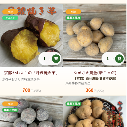
京都やおよしの『丹波焼き芋』
ながさき黄金(新じゃが)
【京都】自社農園(農薬不使用)
京都やおよしの特選焼き芋
馬鈴薯界の超新星!
700
360
円(税込)
円(税込)