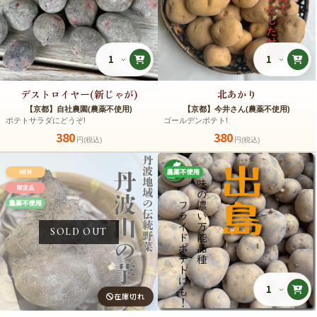
デストロイヤー(新じゃが)
北あかり
【京都】自社農園(農薬不使用)
【京都】今井さん(農薬不使用)
ポテトサラダにどうぞ!
ゴールデンポテト!
380
380
円(税込)
円(税込)
SOLD OUT
在庫切れ