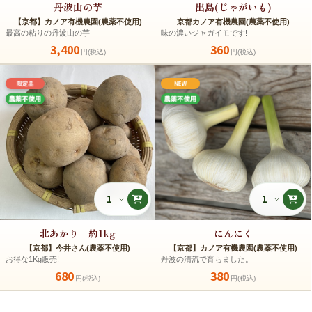
丹波山の芋
出島(じゃがいも)
【京都】カノア有機農園(農薬不使用)
京都カノア有機農園(農薬不使用)
最高の粘りの丹波山の芋
味の濃いジャガイモです!
3,400
360
円(税込)
円(税込)
北あかり 約1kg
にんにく
【京都】今井さん(農薬不使用)
【京都】カノア有機農園(農薬不使用)
お得な1Kg販売!
丹波の清流で育ちました。
680
380
円(税込)
円(税込)