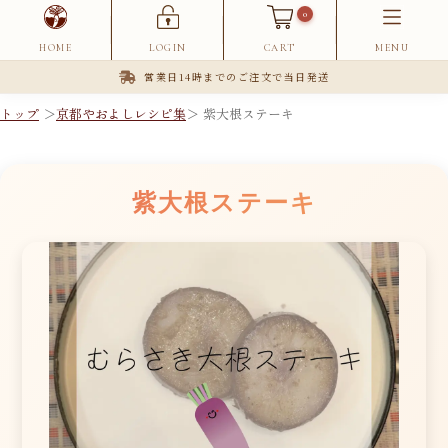
0
HOME
LOGIN
CART
MENU
営業日14時までのご注文で当日発送
トップ
＞
京都やおよしレシピ集
＞ 紫大根ステーキ
紫大根ステーキ