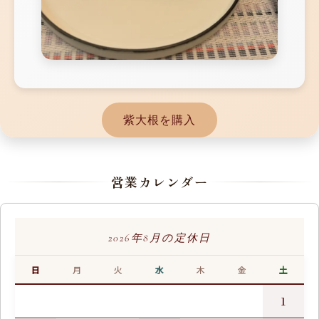
紫大根を購入
営業カレンダー
2026年8月の定休日
日
月
火
水
木
金
土
1