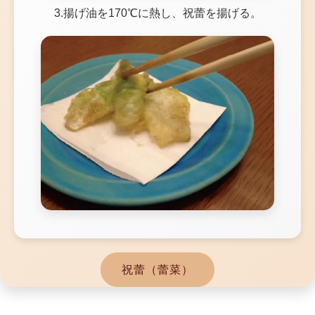
3.揚げ油を170℃に熱し、祝蕾を揚げる。
祝蕾（蕾菜）