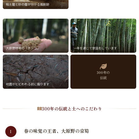
粘土層と砂の層が分かる掘削跡
大原野特有の「テンコ」
一年を通じて世話をしています
300年の
伝統
地面がヒビわれる前に掘ります
300年の伝統と土へのこだわり
春の味覚の王者、大原野の京筍
I