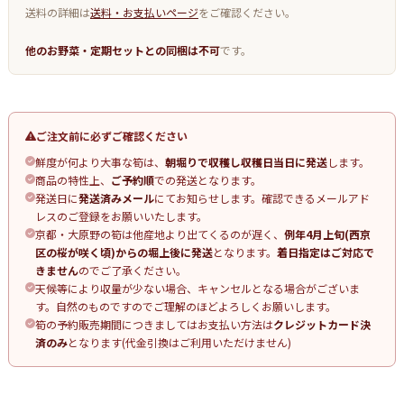
送料の詳細は
送料・お支払いページ
をご確認ください。
他のお野菜・定期セットとの同梱は不可
です。
ご注文前に必ずご確認ください
鮮度が何より大事な筍は、
朝堀りで収穫し収穫日当日に発送
します。
商品の特性上、
ご予約順
での発送となります。
発送日に
発送済みメール
にてお知らせします。確認できるメールアド
レスのご登録をお願いいたします。
京都・大原野の筍は他産地より出てくるのが遅く、
例年4月上旬(西京
区の桜が咲く頃)からの堀上後に発送
となります。
着日指定はご対応で
きません
のでご了承ください。
天候等により収量が少ない場合、キャンセルとなる場合がございま
す。自然のものですのでご理解のほどよろしくお願いします。
筍の予約販売期間につきましてはお支払い方法は
クレジットカード決
済のみ
となります(代金引換はご利用いただけません)