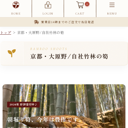
0
HOME
LOGIN
CART
MENU
営業日14時までのご注文で当日発送
トップ
> 京都・大原野/自社竹林の筍
BAMBOO SHOOTS
京都・大原野/自社竹林の筍
2026年 好評受付中♪
Early Reservation - Kyoto Takenoko
朝堀り筍、今年は豊作です。