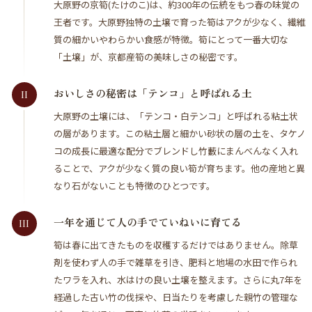
大原野の京筍(たけのこ)は、約300年の伝統をもつ春の味覚の
王者です。大原野独特の土壌で育った筍はアクが少なく、繊維
質の細かいやわらかい食感が特徴。筍にとって一番大切な
「土壌」が、京都産筍の美味しさの秘密です。
おいしさの秘密は「テンコ」と呼ばれる土
II
大原野の土壌には、「テンコ・白テンコ」と呼ばれる粘土状
の層があります。この粘土層と細かい砂状の層の土を、タケノ
コの成長に最適な配分でブレンドし竹藪にまんべんなく入れ
ることで、アクが少なく質の良い筍が育ちます。他の産地と異
なり石がないことも特徴のひとつです。
一年を通じて人の手でていねいに育てる
III
筍は春に出てきたものを収穫するだけではありません。除草
剤を使わず人の手で雑草を引き、肥料と地場の水田で作られ
たワラを入れ、水はけの良い土壌を整えます。さらに丸7年を
経過した古い竹の伐採や、日当たりを考慮した親竹の管理な