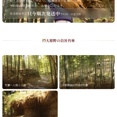
京都・大原野 自社竹林より、数量限定でお届けします。
ご予約順の発送のため、お早めにどうぞ。
只今順次発送中
発送開始予定
予約順・収量次第
大原野の自社竹林
竹藪へと続く小道
大原野自社竹林の竹藪