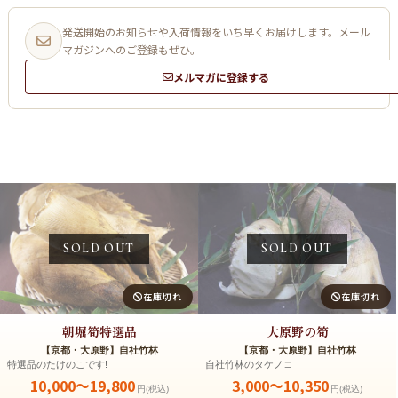
発送開始のお知らせや入荷情報をいち早くお届けします。メール
マガジンへのご登録もぜひ。
メルマガに登録する
SOLD OUT
SOLD OUT
在庫切れ
在庫切れ
朝堀筍特選品
大原野の筍
【京都・大原野】自社竹林
【京都・大原野】自社竹林
特選品のたけのこです!
自社竹林のタケノコ
10,000～19,800
3,000～10,350
円(税込)
円(税込)