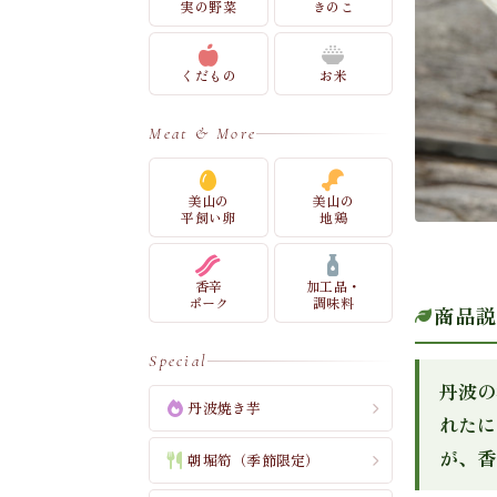
実の野菜
きのこ
くだもの
お米
Meat & More
美山の
美山の
平飼い卵
地鶏
香辛
加工品・
ポーク
調味料
商品説
Special
丹波の
丹波焼き芋
れたに
が、香
朝堀筍（季節限定）