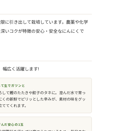
大限に引き出して栽培しています。農薬や化学
奥深いコクが特徴の安心・安全なにんにくで
、幅広く活躍します!
して生でガツンと
ろして鰹のたたきや餃子のタネに。澄んだ水で育っ
にくの新鮮でピリッとした辛みが、素材の味をグッ
立ててくれます。
育んだ安心の1玉