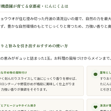
有機農園が育てる京都産・にんにくとは
ショウウオが住む澄み切った丹波の清流沿いの畑で、自然の力を最
らず、豊かな自然環境のもとでじっくりと育つため、力強い香りと
香りと旨みを引き出すおすすめの使い方
の恵みがギュッと詰まった1玉。お料理の風味づけからメインまで
能な炒め物の風味付け
薬味と
かく刻んだりスライスして油にじっくり香りを移せば、
すりお
ペロンチーノや野菜炒めが格段に美味しく仕上がりま
たにん
。力強い香りが食欲をそそります。
と引き
ごとアヒージョやホイル焼き
清流が