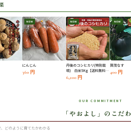
菜
NEW
NEW
NEW
にんじん
丹後のコシヒカリ(特別栽
賀茂なす
培) 白米5Kg【送料無料対
360 円
400 円
象外】
6,200 円
OUR COMMITMENT
「やおよし」のこだ
で、どのように育てたかわかる