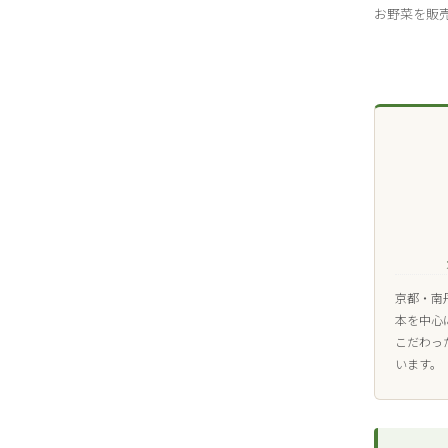
お野菜を販
京都・南
本を中心
こだわっ
います。