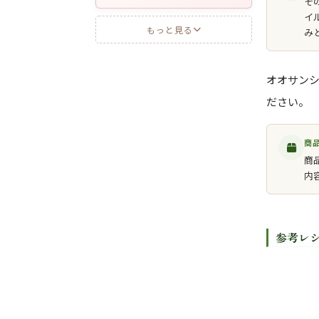
そ
イ
もっと見る
み
オオサン
ださい。
商
商
内
参考レ