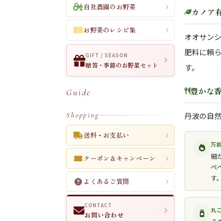
自社農園のお野菜
カノア
お野菜のレシピ集
オオサン
肥料に頼
GIFT / SEASON
贈答・季節のお野菜セット
す。
豊かな
Guide
Shopping
丹波の自然
送料・お支払い
万
細
クーポン＆キャンペーン
ペ
す
よくあるご質問
CONTACT
丸
お問い合わせ