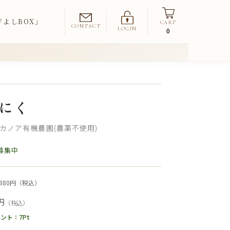
ジよしBOX」
CART
CONTACT
LOGIN
0
にく
カノア有機農園(農薬不使用)
募集中
380円（税込）
円
（税込）
イント：
7
Pt