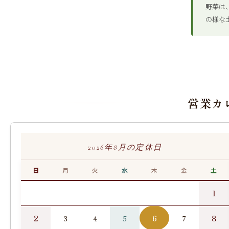
野菜は
の様な
営業カ
2026年8月の定休日
日
月
火
水
木
金
土
1
2
6
8
3
4
5
7