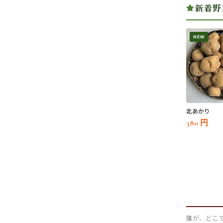
新着野
NEW
北あかり
380 円
誰が、どこ