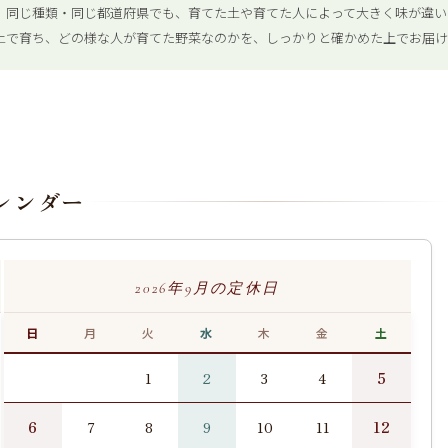
、同じ種類・同じ都道府県でも、育てた土や育てた人によって大きく味が違い
土で育ち、どの様な人が育てた野菜なのかを、しっかりと確かめた上でお届け
レンダー
2026年9月の定休日
日
月
火
水
木
金
土
5
1
2
3
4
6
12
7
8
9
10
11