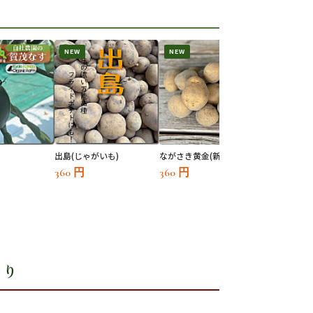
NEW
NEW
NEW
出島(じゃがいも)
ながさき黄金(新じゃが)
自社農園の
【送料無料
360 円
360 円
4,200 円
わり