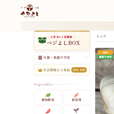
トップ
›
＼ 人気 No.1 定期便 ／
ベジよしBOX
今週・来週の予定
月会員様なら単品
10% OFF
Vegetables
葉物野菜
根菜類