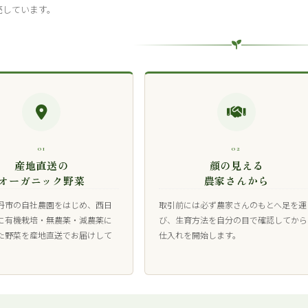
売しています。
01
02
産地直送の
顔の見える
オーガニック野菜
農家さんから
丹市の自社農園をはじめ、西日
取引前には必ず農家さんのもとへ足を運
に有機栽培・無農薬・減農薬に
び、生育方法を自分の目で確認してから
た野菜を産地直送でお届けして
仕入れを開始します。