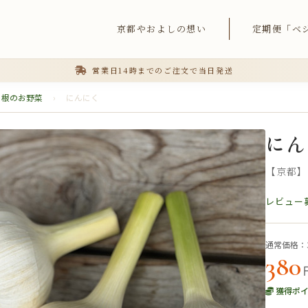
京都やおよしの想い
定期便「ベ
営業日14時までのご注文で当日発送
根のお野菜
›
にんにく
にん
【京都】
レビュー
通常価格：
380
獲得ポ