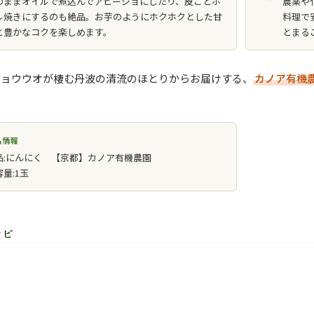
のままオイルで煮込んでアヒージョにしたり、皮ごとホ
農薬や
ル焼きにするのも絶品。お芋のようにホクホクとした甘
料理で
と豊かなコクを楽しめます。
とまる
ショウウオが棲む丹波の清流のほとりからお届けする、
カノア有機
品情報
品:にんにく 【京都】カノア有機農園
容量:1玉
シピ