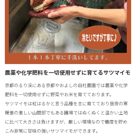
農薬や化学肥料を一切使用せずに育てるサツマイモ
京都のるり渓にある京都やおよしの自社農園では農薬や化学
肥料を一切使用せずに野菜やお米を育てております。
サツマイモは紅はるかと言う品種を主に育てており昼夜の寒
暖差の激しい山間部でもある圃場ではぬくぬくと温かい土地
に比べて大きさは負けますが、厳しい環境なので糖度を貯め
こみ非常に甘味の強いサツマイモができます。