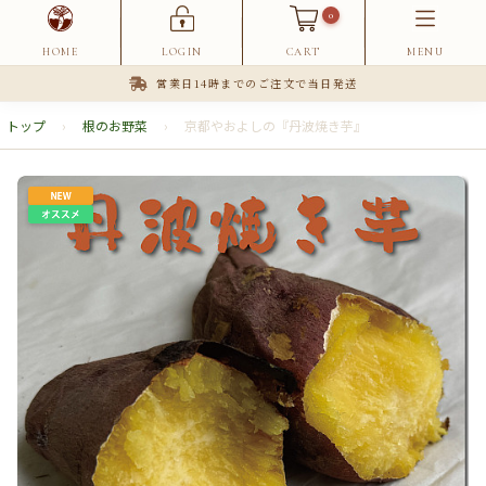
0
HOME
LOGIN
CART
MENU
営業日14時までのご注文で当日発送
トップ
›
根のお野菜
›
京都やおよしの『丹波焼き芋』