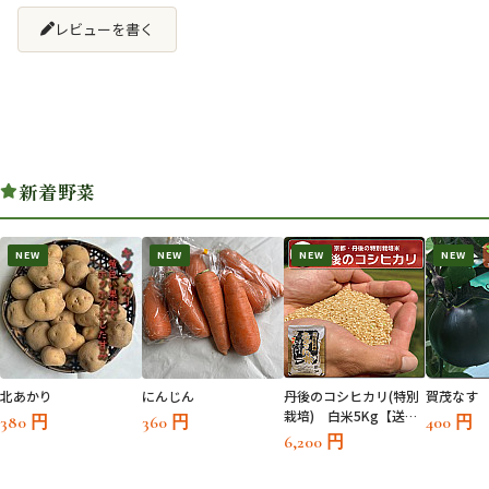
レビューを書く
新着野菜
NEW
NEW
NEW
NEW
SOLD OUT
北あかり
にんじん
丹後のコシヒカリ(特別
賀茂なす
栽培) 白米5Kg【送料
380 円
360 円
400 円
無料対象外】
6,200 円