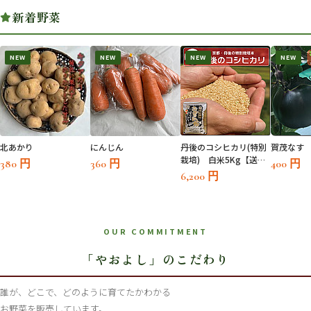
新着野菜
NEW
NEW
NEW
NEW
SOLD OUT
SOLD 
北あかり
にんじん
丹後のコシヒカリ(特別
賀茂なす
栽培) 白米5Kg【送料
380 円
360 円
400 円
無料対象外】
6,200 円
OUR COMMITMENT
「やおよし」のこだわり
誰が、どこで、どのように育てたかわかる
お野菜を販売しています。