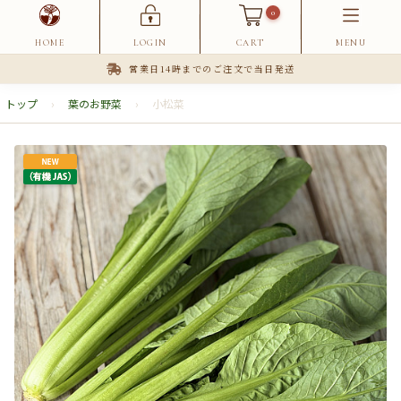
0
HOME
LOGIN
CART
MENU
営業日14時までのご注文で当日発送
トップ
›
葉のお野菜
›
小松菜