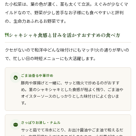
た小松菜は、葉の色が濃く、茎も太くて立派。えぐみが少なくマ
イルドなので、野菜が少し苦手なお子様にも食べやすいと評判
の、生命力あふれるお野菜です。
シャキシャキ食感と甘みを活かすおすすめの食べ方
クセがないので和洋中どんな味付けにもマッチ!火の通りが早いの
で、忙しい日の時短メニューにも大活躍します。
ごま油香る中華炒め
豚肉や厚揚げと一緒に、サッと強火で炒めるのがおすす
め。茎のシャキシャキとした食感が程よく残り、ごま油や
オイスターソースのしっかりとした味付けによく合いま
す。
さっぱりお浸し・ナムル
サッと茹でて冷水にとり、お出汁醤油やごま油で和えるだ