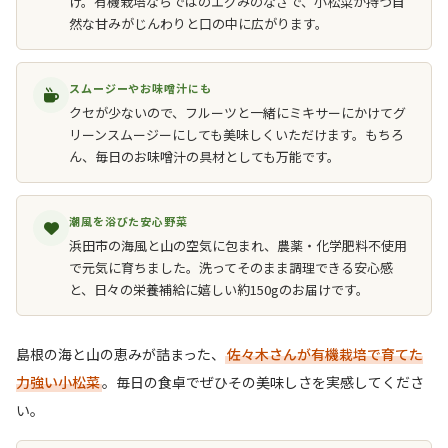
け。有機栽培ならではのエグみのなさで、小松菜が持つ自
然な甘みがじんわりと口の中に広がります。
スムージーやお味噌汁にも
クセが少ないので、フルーツと一緒にミキサーにかけてグ
リーンスムージーにしても美味しくいただけます。もちろ
ん、毎日のお味噌汁の具材としても万能です。
潮風を浴びた安心野菜
浜田市の海風と山の空気に包まれ、農薬・化学肥料不使用
で元気に育ちました。洗ってそのまま調理できる安心感
と、日々の栄養補給に嬉しい約150gのお届けです。
島根の海と山の恵みが詰まった、
佐々木さんが有機栽培で育てた
力強い小松菜
。毎日の食卓でぜひその美味しさを実感してくださ
い。